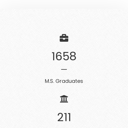
1658
M.S. Graduates
211