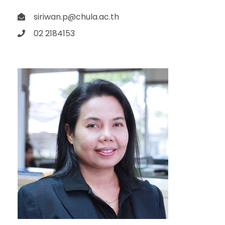
siriwan.p@chula.ac.th
02 2184153