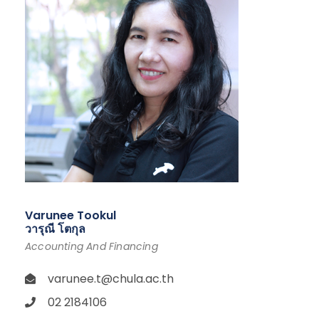
Varunee Tookul
วารุณี โตกุล
Accounting And Financing
varunee.t@chula.ac.th
02 2184106