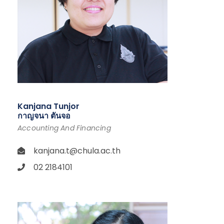
Kanjana Tunjor
กาญจนา ตันจอ
Accounting And Financing
kanjana.t@chula.ac.th
02 2184101