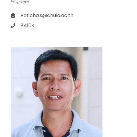
Engineer
Paticha.s@chula.ac.th
84104