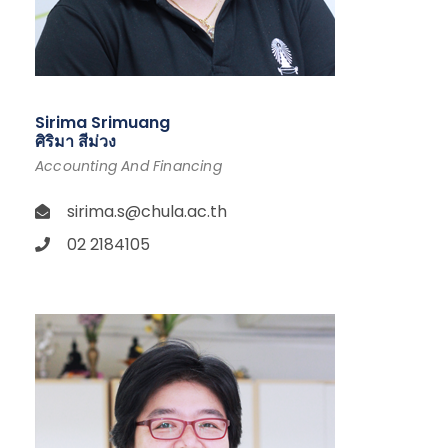
Sirima Srimuang
ศิริมา สีม่วง
Accounting And Financing
sirima.s@chula.ac.th
02 2184105