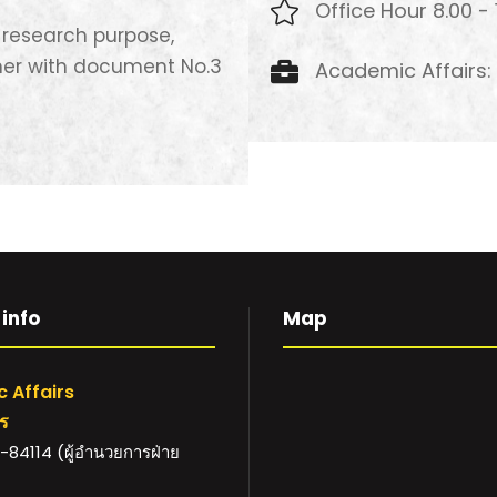
Office Hour 8.00 - 
 research purpose,
her with document No.3
Academic Affairs: 
info
Map
 Affairs
าร
84114 (ผู้อำนวยการฝ่าย