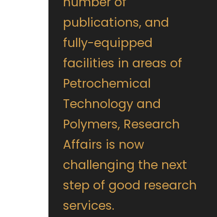
number of
publications, and
fully-equipped
facilities in areas of
Petrochemical
Technology and
Polymers, Research
Affairs is now
challenging the next
step of good research
services.