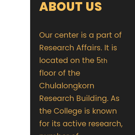
ABOUT US
Our center is a part of
Research Affairs. It is
located on the 5
th
floor of the
Chulalongkorn
Research Building. As
the College is known
for its active research,