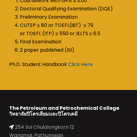
Coursework with GPA ≥ 3.00
Doctoral Qualifying Examination (DQE)
Preliminary Examination
CUTEP ≥ 80 or TOEFL(iBT) ≥ 79
or TOEFL (ITP) ≥ 550 or IELTS ≥ 6.5
Final Examination
2 paper published (ISI)
Ph.D. Student Handbook
Click Here
The Petroleum and Petrochemical College
วิทยาลัยปิโตรเลียมและปิโตรเคมี
254 Soi Chulalongkorn 12
Wangmai, Pathumwan