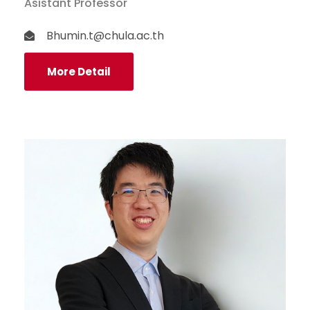
Asistant Professor
Bhumin.t@chula.ac.th
More Detail