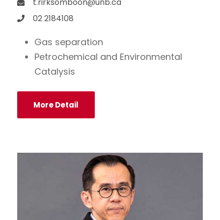
t.rirksomboon@unb.ca
02 2184108
Gas separation
Petrochemical and Environmental
Catalysis
More Detail