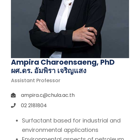
Ampira Charoensaeng, PhD
ผศ.ดร. อัมพิรา เจริญแสง
Assistant Professor
ampira.c@chula.ac.th
02 2181804
Surfactant based for industrial and
environmental applications
Environmental aspects of petroleum