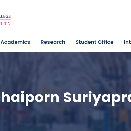
Academics
Research
Student Office
In
Uthaiporn Suriyap