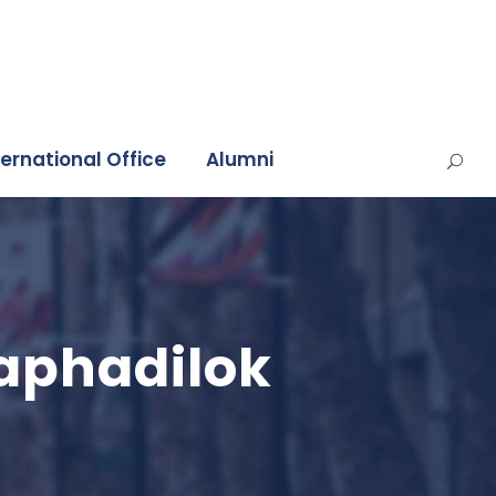
ternational Office
Alumni
raphadilok