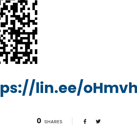
tps://lin.ee/oHmv
0
SHARES