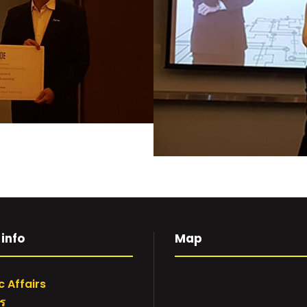
info
Map
 Affairs
าร